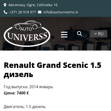
Автоплац
: Ogre, Celtnieku 16

+371 28 918 977
info@autouniverss.lv


RU
Renault Grand Scenic 1.5
дизель
Год выпуска: 2014 январь
Цена: 7400 €
Двигатель: 1.5 дизель