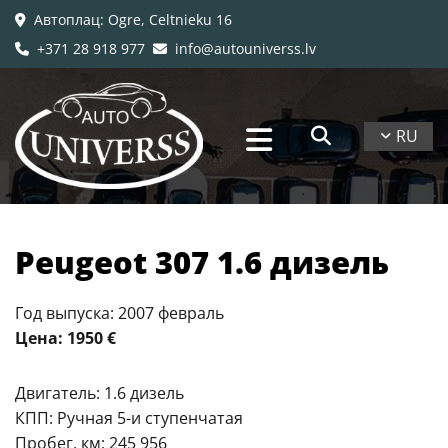
Автоплац
: Ogre, Celtnieku 16

+371 28 918 977
info@autouniverss.lv


RU
Peugeot 307 1.6 дизель
Год выпуска: 2007 февраль
Цена: 1950
€
Двигатель: 1.6 дизель
КПП: Ручная 5-и ступенчатая
Пробег, км: 245 956