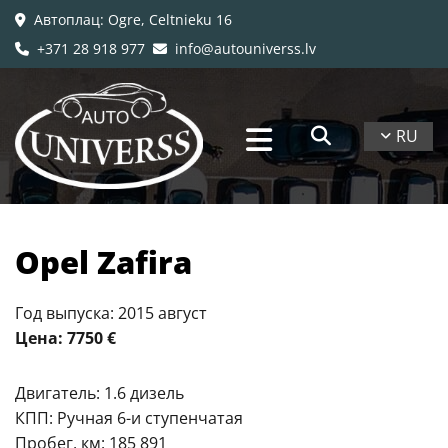
Автоплац
: Ogre, Celtnieku 16

+371 28 918 977
info@autouniverss.lv


RU
Opel Zafira
Год выпуска: 2015 август
Цена: 7750 €
Двигатель: 1.6 дизель
КПП: Ручная 6-и ступенчатая
Пробег, км: 185 891