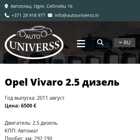
Автоплац
: Ogre, Celtnieku 16

+371 28 918 977
info@autouniverss.lv


RU
Opel Vivaro 2.5 дизель
Год выпуска: 2011 август
Цена: 6500 €
Двигатель: 2.5 дизель
КПП: Автомат
Пробег, км: 292 190