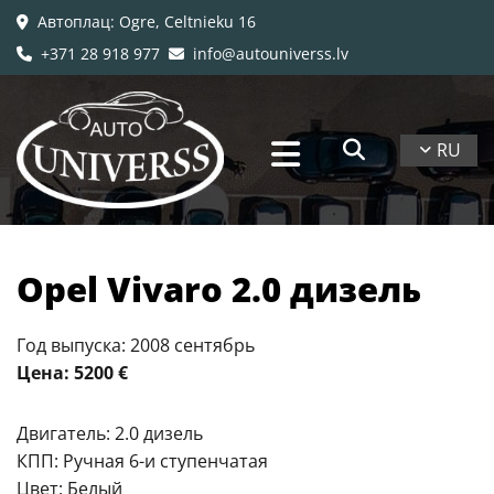
Автоплац
: Ogre, Celtnieku 16

+371 28 918 977
info@autouniverss.lv


RU
Opel Vivaro 2.0 дизель
Год выпуска: 2008 сентябрь
Цена: 5200 €
Двигатель: 2.0 дизель
КПП: Ручная 6-и ступенчатая
Цвет: Белый