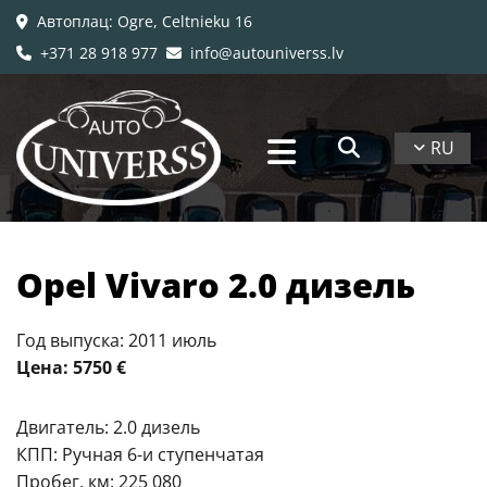
Автоплац
: Ogre, Celtnieku 16

+371 28 918 977
info@autouniverss.lv


RU
Opel Vivaro 2.0 дизель
Год выпуска: 2011 июль
Цена: 5750 €
Двигатель: 2.0 дизель
КПП: Ручная 6-и ступенчатая
Пробег, км: 225 080