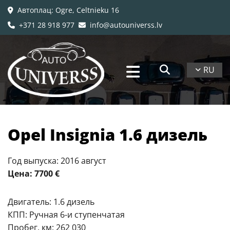
Автоплац
: Ogre, Celtnieku 16

+371 28 918 977
info@autouniverss.lv


RU
Opel Insignia 1.6 дизель
Год выпуска: 2016 август
Цена: 7700 €
Двигатель: 1.6 дизель
КПП: Ручная 6-и ступенчатая
Пробег, км: 262 030