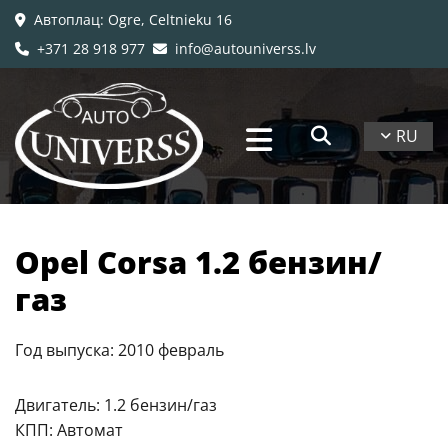
Автоплац
: Ogre, Celtnieku 16

+371 28 918 977
info@autouniverss.lv


RU
Opel Corsa 1.2 бензин/
газ
Год выпуска: 2010 февраль
Двигатель: 1.2 бензин/газ
КПП: Автомат