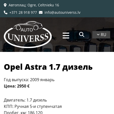
Автоплац
: Ogre, Celtnieku 16

+371 28 918 977
info@autouniverss.lv


RU
Opel Astra 1.7 дизель
Год выпуска: 2009 январь
Цена: 2950 €
Двигатель: 1.7 дизель
КПП: Ручная 5-и ступенчатая
Пробег, км: 186 120