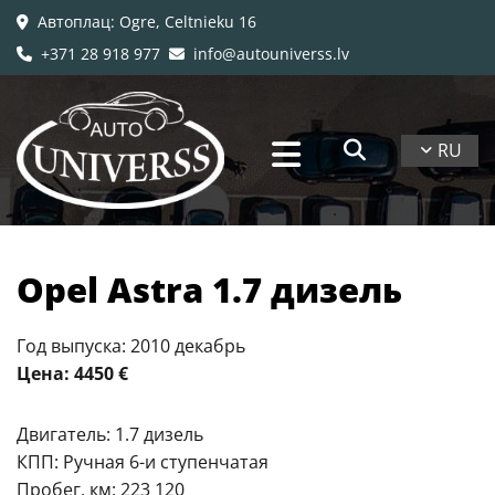
Автоплац
: Ogre, Celtnieku 16

+371 28 918 977
info@autouniverss.lv


RU
​Opel Astra 1.7 дизель
Год выпуска: 2010 декабрь
Цена: 4450 €
Двигатель: 1.7 дизель
КПП: Ручная 6-и ступенчатая
Пробег, км: 223 120