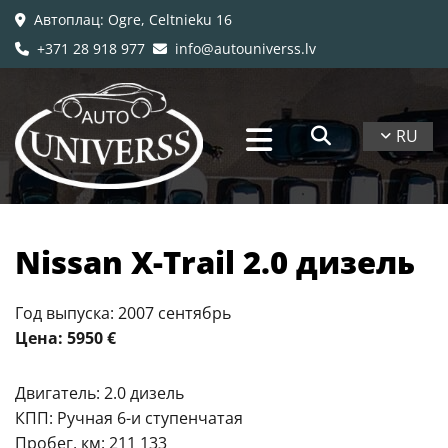
Автоплац
: Ogre, Celtnieku 16

+371 28 918 977
info@autouniverss.lv


RU
Nissan X-Trail 2.0 дизель
Год выпуска: 2007 сентябрь
Цена: 5950 €
Двигатель: 2.0 дизель
КПП: Ручная 6-и ступенчатая
Пробег, км: 211 133