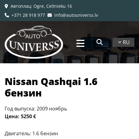
Автоплац
: Ogre, Celtnieku 16

+371 28 918 977
info@autouniverss.lv


RU
Nissan Qashqai 1.6
бензин
Год выпуска: 2009 ноябрь
Цена: 5250 €
Двигатель: 1.6 бензин