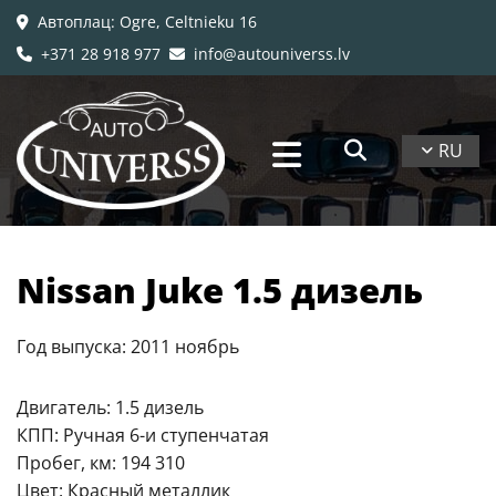
Автоплац
: Ogre, Celtnieku 16

+371 28 918 977
info@autouniverss.lv


RU
Nissan Juke 1.5 дизель
Год выпуска: 2011 ноябрь
Двигатель: 1.5 дизель
КПП: Ручная 6-и ступенчатая
Пробег, км: 194 310
Цвет: Красный металлик