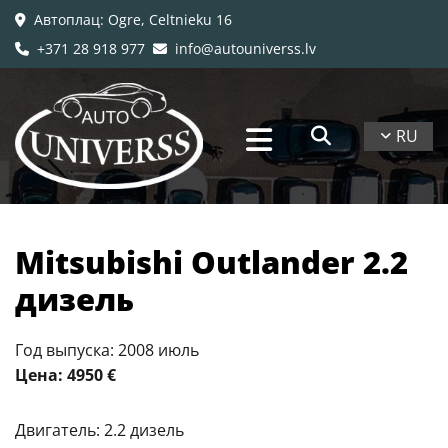
Автоплац
: Ogre, Celtnieku 16

+371 28 918 977
info@autouniverss.lv


RU
Mitsubishi Outlander 2.2
дизель
Год выпуска: 2008 июль
Цена: 4950 €
Двигатель: 2.2 дизель