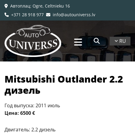
Автоплац
: Ogre, Celtnieku 16

+371 28 918 977
info@autouniverss.lv


RU
Mitsubishi Outlander 2.2
дизель
Год выпуска: 2011 июль
Цена: 6500 €
Двигатель: 2.2 дизель