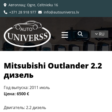
Автоплац
: Ogre, Celtnieku 16

+371 28 918 977
info@autouniverss.lv


RU
Mitsubishi Outlander 2.2
дизель
Год выпуска: 2011 июль
Цена: 6500 €
Двигатель: 2.2 дизель