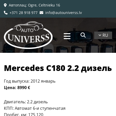
Автоплац
: Ogre, Celtnieku 16

+371 28 918 977
info@autouniverss.lv


RU
​Mercedes C180 2.2 дизель
Год выпуска: 2012 январь
Цена: 8990 €
Двигатель: 2.2 дизель
КПП: Автомат 6-и ступенчатая
Пробег, км: 175 120