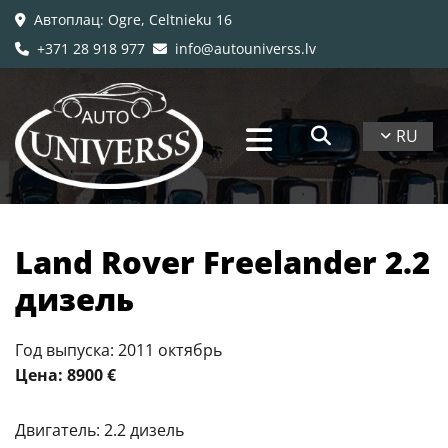
Автоплац
: Ogre, Celtnieku 16

+371 28 918 977
info@autouniverss.lv


RU
Land Rover Freelander 2.2
дизель
Год выпуска: 2011 октябрь
Цена: 8900 €
Двигатель: 2.2 дизель