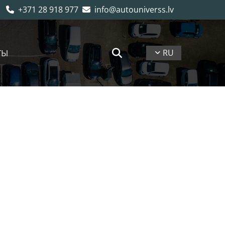
+371 28 918 977
info@autouniverss.lv


ТЫ
RU