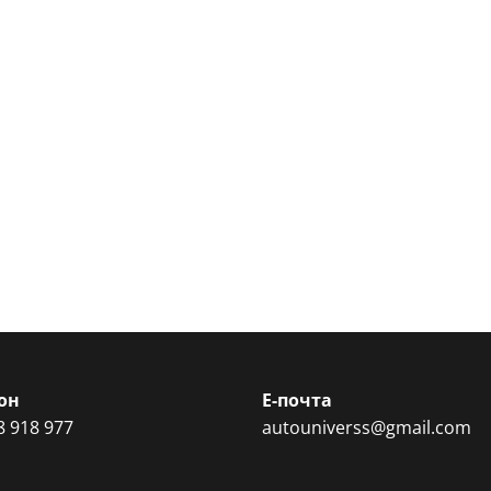
он
Е-почта
8 918 977
autouniverss@gmail.com