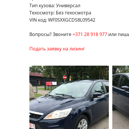
Тип кузова: Универсал
Техосмотр: Без техосмотра
VIN код: WF0SXXGCDS8L09542
Вопросы? Звоните
+371 28 918 977
или пиш
Подать заявку на лизинг