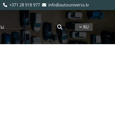
+371 28 918 977
info@autouniverss.lv


ТЫ
RU