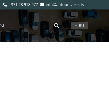
+371 28 918 977
info@autouniverss.lv


ТЫ
RU