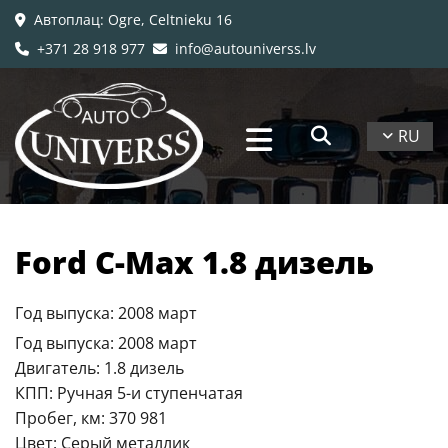
Автоплац
: Ogre, Celtnieku 16

+371 28 918 977
info@autouniverss.lv


RU
Ford C-Max 1.8 дизель
Год выпуска: 2008 март
Год выпуска: 2008 март
Двигатель: 1.8 дизель
КПП: Ручная 5-и ступенчатая
Пробег, км: 370 981
Цвет: Серый металлик