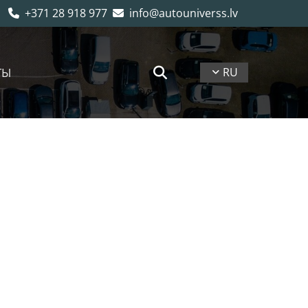
+371 28 918 977
info@autouniverss.lv


ТЫ
RU