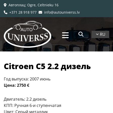
Автоплац
: Ogre, Celtnieku 16

+371 28 918 977
info@autouniverss.lv


RU
Citroen C5 2.2 дизель
Год выпуска: 2007 июнь
Цена: 2750 €
Двигатель: 2.2 дизель
КПП: Ручная 6-и ступенчатая
Цвет: Серый металлик