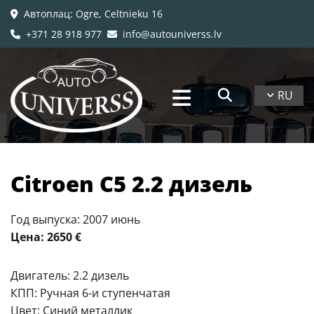
Автоплац
: Ogre, Celtnieku 16

+371 28 918 977
info@autouniverss.lv


RU
Citroen C5 2.2 дизель
Год выпуска: 2007 июнь
Цена: 2650 €
Двигатель: 2.2 дизель
КПП: Ручная 6-и ступенчатая
Цвет: Синий металлик