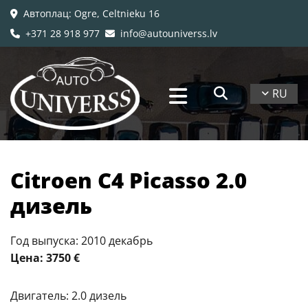
Автоплац
: Ogre, Celtnieku 16

+371 28 918 977
info@autouniverss.lv


RU
Citroen C4 Picasso 2.0
дизель
Год выпуска: 2010 декабрь
Цена: 3750 €
Двигатель: 2.0 дизель