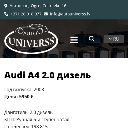
Автоплац
: Ogre, Celtnieku 16

+371 28 918 977
info@autouniverss.lv


RU
Audi A4 2.0 дизель
Год выпуска: 2008
Цена: 5950 €
Двигатель: 2.0 дизель
КПП: Ручная 6-и ступенчатая
Пробег, км: 198 815