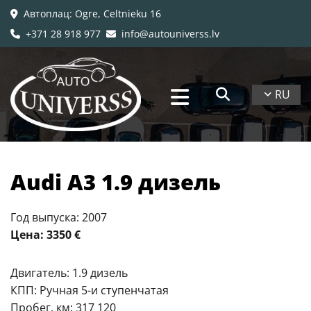
Автоплац
: Ogre, Celtnieku 16

+371 28 918 977
info@autouniverss.lv


RU
Audi A3 1.9 дизель
Год выпуска: 2007
Цена: 3350 €
Двигатель: 1.9 дизель
КПП: Ручная 5-и ступенчатая
Пробег, км: 317 120