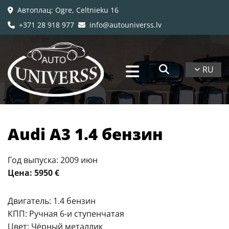
Автоплац
: Ogre, Celtnieku 16

+371 28 918 977
info@autouniverss.lv


RU
Audi A3 1.4 бензин
Год выпуска: 2009 июн
Цена: 5950 €
Двигатель: 1.4 бензин
КПП: Ручная 6-и ступенчатая
Цвет: Чёрный металлик